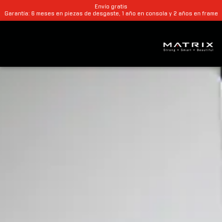
Envío gratis
Garantía: 6 meses en piezas de desgaste, 1 año en consola y 2 años en frame