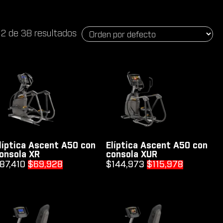
12 de 38 resultados
líptica Ascent A50 con
Elíptica Ascent A50 con
onsola XR
consola XUR
Original
Current
Original
Current
87,410
$
69,928
$
144,973
$
115,978
price
price
price
price
was:
is:
was:
is:
$87,410.
$69,928.
$144,973.
$115,978.