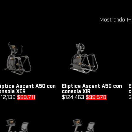
Mostrando 1–
líptica Ascent A50 con
Elíptica Ascent A50 con
E
onsola XER
consola XIR
c
Original
Current
Original
Current
112,139
$
89,711
$
124,463
$
99,570
$
price
price
price
price
was:
is:
was:
is:
$112,139.
$89,711.
$124,463.
$99,570.