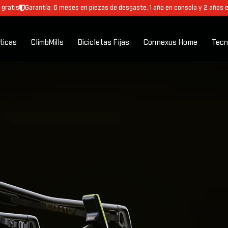
 gratis
Garantía: 6 meses en piezas de desgaste, 1 año en consola y 2 años 
pticas
ClimbMills
Bicicletas Fijas
Connexus Home
Tecn