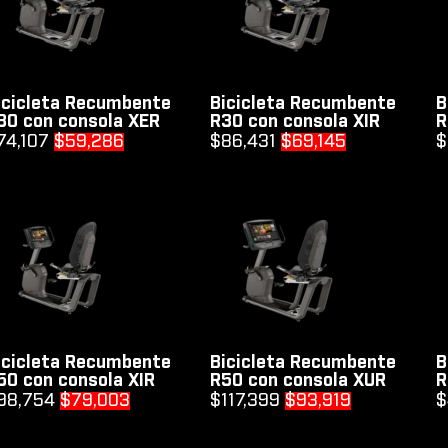
icicleta Recumbente
Bicicleta Recumbente
B
30 con consola XER
R30 con consola XIR
R
Original
Current
Original
Current
74,107
$
59,286
$
86,431
$
69,145
$
price
price
price
price
was:
is:
was:
is:
$74,107.
$59,286.
$86,431.
$69,145.
icicleta Recumbente
Bicicleta Recumbente
B
50 con consola XIR
R50 con consola XUR
R
Original
Current
Original
Current
98,754
$
79,003
$
117,399
$
93,919
$
price
price
price
price
was:
is:
was:
is: