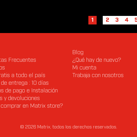
1
2
3
4
Blog
tas Frecuentes
¿Qué hay de nuevo?
os
Mi cuenta
ratis a todo el país
Trabaja con nosotros
de entrega : 10 días
s de pago e Instalación
s y devoluciones
comprar en Matrix store?
© 2026 Matrix, todos los derechos reservados.