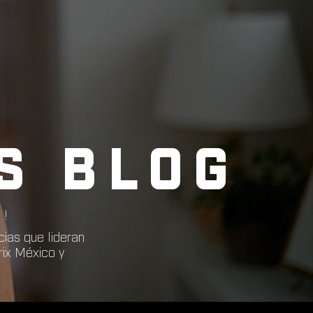
S BLOG
S!
cias que lideran
rix México y