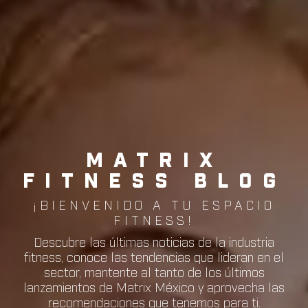
MATRIX
FITNESS BLOG
¡BIENVENIDO A TU ESPACIO
FITNESS!
Descubre las últimas noticias de la industria
fitness, conoce las tendencias que lideran en el
sector, mantente al tanto de los últimos
lanzamientos de Matrix México y aprovecha las
recomendaciones que tenemos para ti.