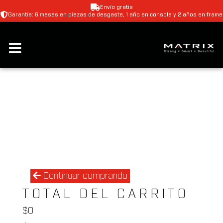
Envío gratis
Garantía: 6 meses en piezas de desgaste, 1 año en consola y 2 años en frame
Continuar comprando
TOTAL DEL CARRITO
$
0