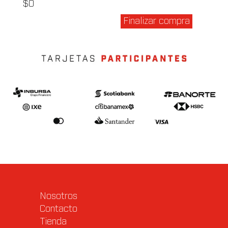
$
0
Finalizar compra
Nosotros
Contacto
Tienda