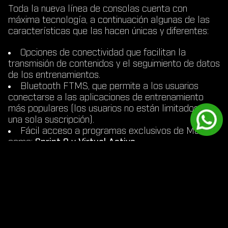
Toda la nueva línea de consolas cuenta con
máxima tecnología, a continuación algunas de las
características que las hacen únicas y diferentes:
Opciones de conectividad que facilitan la
transmisión de contenidos y el seguimiento de datos
de los entrenamientos.
Bluetooth FTMS, que permite a los usuarios
conectarse a las aplicaciones de entrenamiento
más populares (los usuarios no están limitados a
una sola suscripción).
Fácil acceso a programas exclusivos de Matrix
como:
Sprint 8 y Virtual Active.
Una completa gama de funciones de
entretenimiento, los usuarios pueden entrenar con lo
que los motive (YouTube, Netflix, Spotify, entre
otras).
Programa personalizado que permite a los
usuarios crear y guardar hasta 100 programas en la
consola.