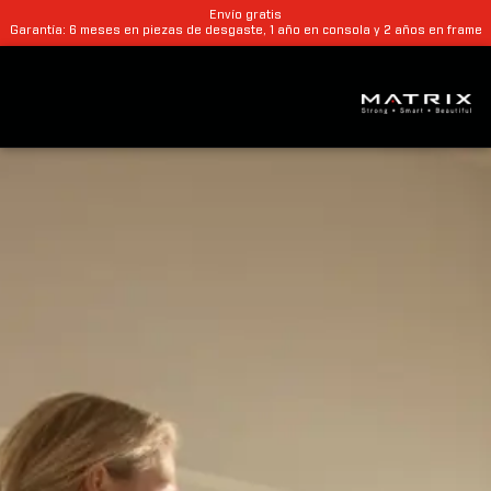
Envío gratis
Garantía: 6 meses en piezas de desgaste, 1 año en consola y 2 años en frame