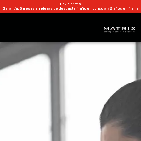
Envío gratis
Garantía: 6 meses en piezas de desgaste, 1 año en consola y 2 años en frame