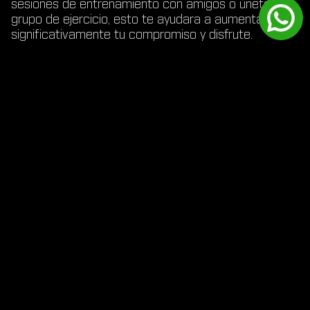
sesiones de entrenamiento con amigos o únete a un
grupo de ejercicio, esto te ayudara a aumentar
significativamente tu compromiso y disfrute.
Uso de redes sociales y apps
: Utiliza las redes
sociales o aplicaciones específicas para compartir
tus progresos y recibir apoyo y aliento de otros.
Compartir tus logros y desafíos puede hacerte
sentir más comprometido y menos solo en tu viaje
fitness.
DEFINE TU ÉXITO
Mantener el foco en estos tres consejos
esencialmente transformará tu experiencia de
entrenamiento, haciéndola más dinámica,
soportable y satisfactoria. No subestimes el poder
de la motivación bien dirigida; es el motor que
impulsa el éxito en cualquier jornada de fitness.