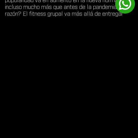
popularidad va en aumento en la nueva normalidad
incluso mucho más que antes de la pandemia. ¿La
razón? El fitness grupal va más allá de entregar
resultados, se basa en la creación de comunidad,
camaradería y la motivación que viene del
compañerismo.
Ya sea indoor cycling, entrenamiento en circuito,
entrenamiento funcional, yoga y demás. Las clases
en grupo sin duda alguna nos mantienen motivados
y nos hacen apoyarnos los unos a los otros.
4.- CLASES Y RUTINAS ON-DEMAND
La era digital llegó al fitness para quedarse y la
oferta-demanda que existe de las rutinas online es
la prueba de esto. Actualmente, en casi cualquier
plataforma digital puedes encontrar una clase que
se ajuste a lo que estás buscando.