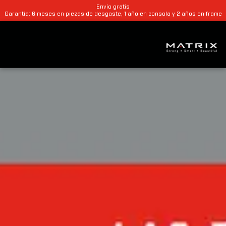
Envío gratis
Garantía: 6 meses en piezas de desgaste, 1 año en consola y 2 años en frame