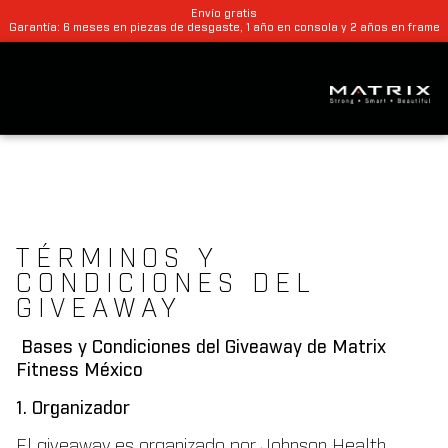
Envío gratis
Garantía: 6 meses en piezas de desgaste, 1 año en consola y 2 años en frame
TÉRMINOS Y
CONDICIONES DEL
GIVEAWAY
Bases y Condiciones del Giveaway de Matrix
Fitness México
1. Organizador
El giveaway es organizado por Johnson Health