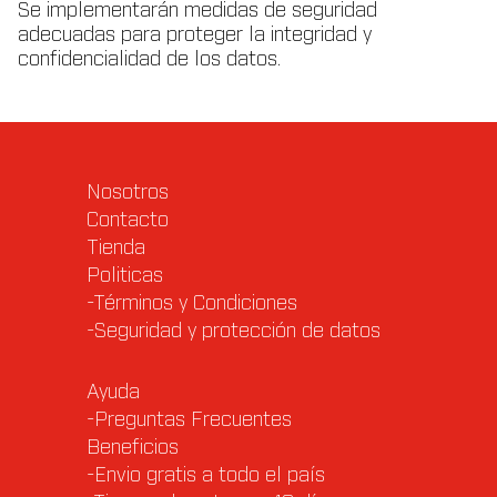
Se implementarán medidas de seguridad
adecuadas para proteger la integridad y
confidencialidad de los datos.
Nosotros
Contacto
Tienda
Politicas
-Términos y Condiciones
-Seguridad y protección de datos
Ayuda
-Preguntas Frecuentes
Beneficios
-Envio gratis a todo el país