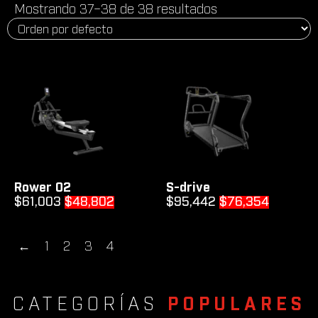
Mostrando 37–38 de 38 resultados
Rower 02
S-drive
Original
Current
Original
Current
$
61,003
$
48,802
$
95,442
$
76,354
price
price
price
price
was:
is:
was:
is:
←
1
2
3
4
$61,003.
$48,802.
$95,442.
$76,354
CATEGORÍAS
POPULARES