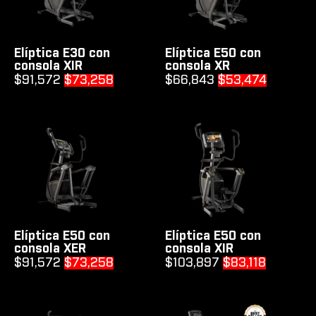
Elíptica E30 con
Elíptica E50 con
consola XIR
consola XR
Original
Current
Original
Current
$
91,572
$
73,258
$
66,843
$
53,474
price
price
price
price
was:
is:
was:
is:
$91,572.
$73,258.
$66,843.
$53,474
Elíptica E50 con
Elíptica E50 con
consola XER
consola XIR
Original
Current
Original
Current
$
91,572
$
73,258
$
103,897
$
83,118
price
price
price
price
was:
is:
was:
is:
$91,572.
$73,258.
$103,897.
$83,118.