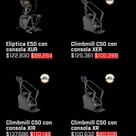
Elíptica E50 con
Climbmill C50 con
consola XUR
consola XER
Original
Current
Original
Curren
$
122,830
$
98,264
$
125,361
$
100,289
price
price
price
price
was:
is:
was:
is:
$122,830.
$98,264.
$125,361.
$100,2
Climbmill C50 con
Climbmill C50 con
consola XIR
consola XR
Original
Current
Original
Current
$
137,686
$
110,149
$
100,632
$
80,506