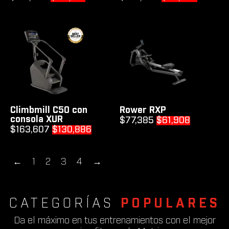
price
price
price
price
was:
is:
was:
is:
$137,686.
$110,149.
$100,632.
$80,50
Climbmill C50 con
Rower RXP
consola XUR
Original
Current
$
77,385
$
61,908
Original
Current
$
163,607
$
130,886
price
price
price
price
was:
is:
was:
is:
$77,385.
$61,908.
←
1
2
3
4
→
$163,607.
$130,886.
CATEGORÍAS
POPULARES
Da el máximo en tus entrenamientos con el mejor