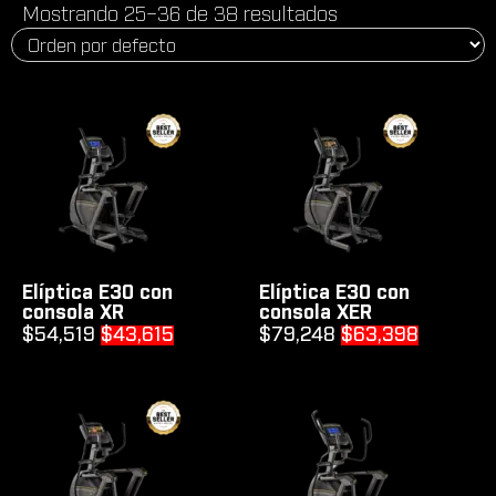
Mostrando 25–36 de 38 resultados
Elíptica E30 con
Elíptica E30 con
consola XR
consola XER
Original
Current
Original
Current
$
54,519
$
43,615
$
79,248
$
63,398
price
price
price
price
was:
is:
was:
is:
$54,519.
$43,615.
$79,248.
$63,398