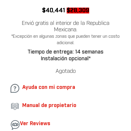
Original
Current
$
40,441
$
28,309
price
price
Envió gratis al interior de la Republica
was:
is:
Mexicana.
$40,441.
$28,309.
*Excepción en algunas zonas que pueden tener un costo
adicional.
Tiempo de entrega: 14 semanas
Instalación opcional*
Agotado
Ayuda con mi compra
Manual de propietario
Ver Reviews