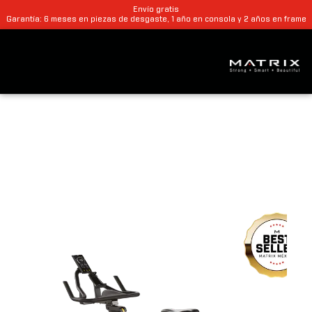
Envío gratis
Garantía: 6 meses en piezas de desgaste, 1 año en consola y 2 años en frame