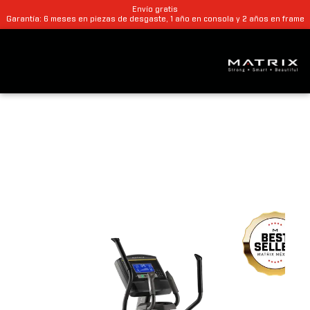
Envío gratis
Garantía: 6 meses en piezas de desgaste, 1 año en consola y 2 años en frame