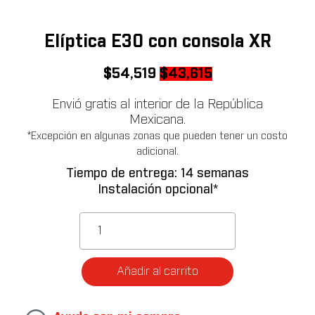
Elíptica E30 con consola XR
Original
Current
$
54,519
$
43,615
price
price
Envió gratis al interior de la República
was:
is:
Mexicana.
$54,519.
$43,615.
*Excepción en algunas zonas que pueden tener un costo
adicional.
Tiempo de entrega: 14 semanas
Instalación opcional*
Elíptica
E30
con
consola
Añadir al carrito
XR
cantidad