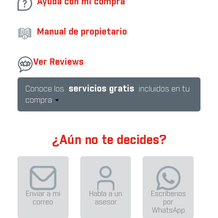
Ayuda con mi compra
Manual de propietario
Ver Reviews
servicios gratis
Conoce los
incluidos en tu
compra
¿Aún no te decides?
Enviar a mi
Habla a un
Escríbenos
correo
asesor
por
WhatsApp