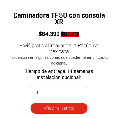
Caminadora TF50 con consola
XR
Original
Current
$
84,390
$
67,512
price
price
Envió gratis al interior de la República
was:
is:
Mexicana.
$84,390.
$67,512.
*Excepción en algunas zonas que pueden tener un costo
adicional.
Tiempo de entrega: 14 semanas
Instalación opcional*
Caminadora
TF50
con
consola
Añadir al carrito
XR
cantidad