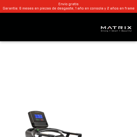
Envío gratis
Garantía: 6 meses en piezas de desgaste, 1 año en consola y 2 años en frame