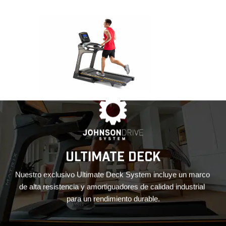
.
ULTIMATE DECK
Nuestro exclusivo Ultimate Deck System incluye un marco 
i
n 
de alta resistencia y amortiguadores de calidad industrial 
para un rendimiento durable.
p
 