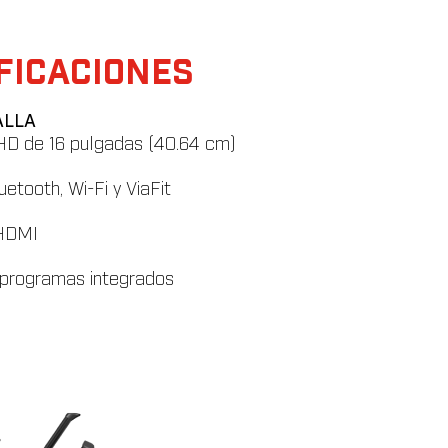
FICACIONES
ALLA
 HD de 16 pulgadas (40.64 cm)
etooth, Wi-Fi y ViaFit
 HDMI
 programas integrados