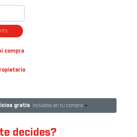
rito
mi compra
ropietario
icios gratis
incluidos en tu compra
te decides?