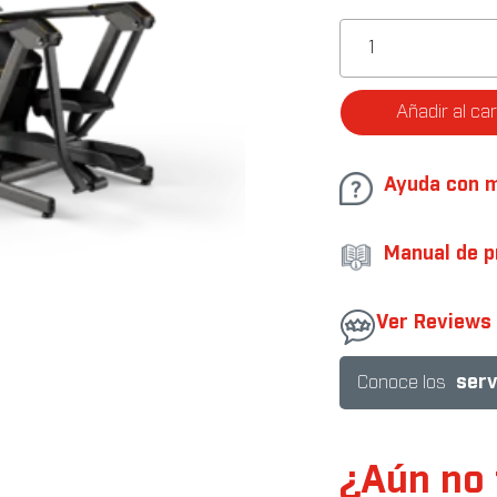
Elíptica
E30
con
consola
Añadir al car
XIR
cantidad
Ayuda con 
Manual de p
Ver Reviews
.
serv
Conoce los
¿Aún no 