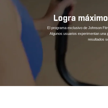
empo.
Viaja 
ntar tu energía. 
tos increíbles 
Lleva una experiencia de entrenami
consola de tu equipo y se sincroni