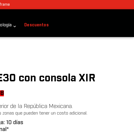
 frame
ología
Descuentos
 E30 con consola XIR
l
Current
58
price
terior de la República Mexicana.
is:
s zonas que pueden tener un costo adicional.
2.
$73,258.
a: 10 días
nal*