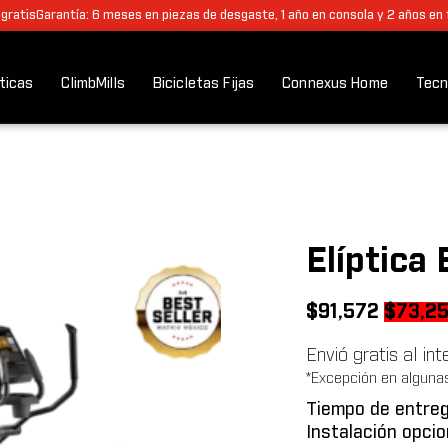
 gratis
Garantía: 6 meses en piezas de desgaste, 1 año en consola y 2 años en
pticas
ClimbMills
Bicicletas Fijas
Connexus Home
Tecn
Elíptica
Origina
$
91,572
$
73,2
price
Envió gratis al in
was:
*Excepción en alguna
$91,57
Tiempo de entreg
Instalación opcio