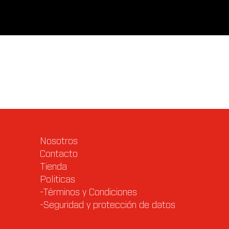
Valoraciones (0)
Q & A (5)
Nosotros
Contacto
Tienda
Politicas
-Términos y Condiciones
-Seguridad y protección de datos