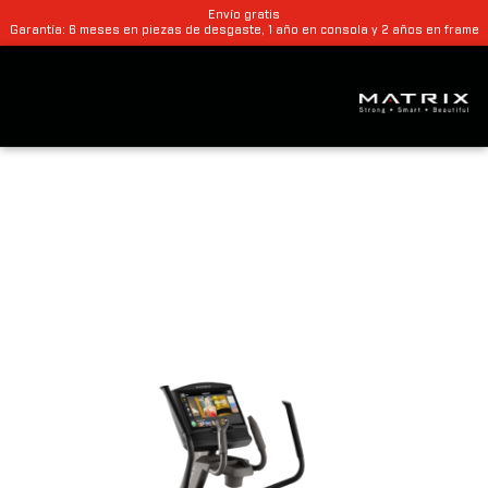
Envío gratis
Garantía: 6 meses en piezas de desgaste, 1 año en consola y 2 años en frame