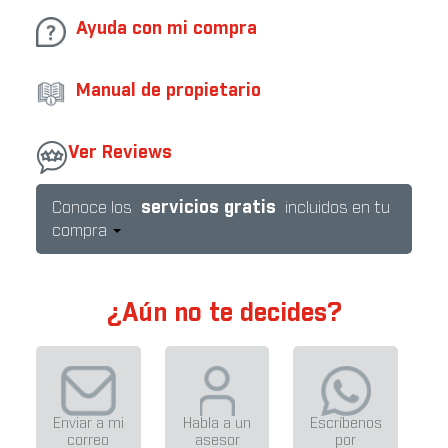
cantidad
Ayuda con mi compra
Manual de propietario
Ver Reviews
servicios gratis
Conoce los
incluidos en tu
compra
¿Aún no te decides?
Enviar a mi
Habla a un
Escríbenos
correo
asesor
por