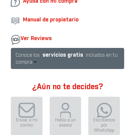
Ayuda con mi compra
Manual de propietario
Ver Reviews
servicios gratis
Conoce los
incluidos en tu
compra
¿Aún no te decides?
Enviar a mi
Habla a un
Escríbenos
correo
asesor
por
WhatsApp