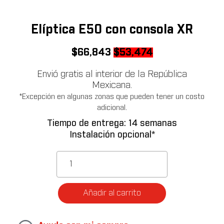
Elíptica E50 con consola XR
Original
Current
$
66,843
$
53,474
price
price
Envió gratis al interior de la República
was:
is:
Mexicana.
$66,843.
$53,474.
*Excepción en algunas zonas que pueden tener un costo
adicional.
Tiempo de entrega: 14 semanas
Instalación opcional*
Elíptica
E50
con
consola
Añadir al carrito
XR
cantidad