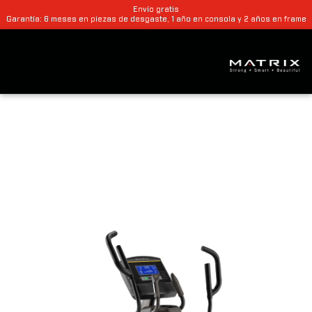
Envío gratis
Garantía: 6 meses en piezas de desgaste, 1 año en consola y 2 años en frame