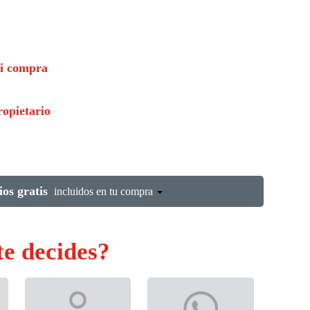
i compra
opietario
ios gratis
incluidos en tu compra
te decides?