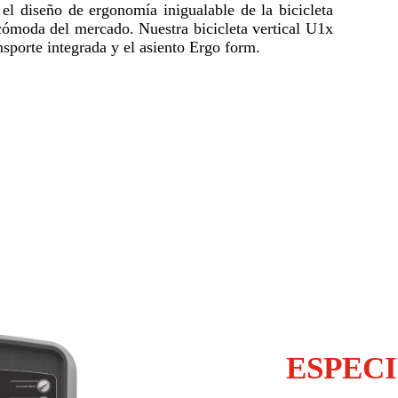
l diseño de ergonomía inigualable de la bicicleta
 cómoda del mercado. Nuestra bicicleta vertical U1x
nsporte integrada y el asiento Ergo form.
Wifi
al adaptable al sistema opcional Matrix Asset Management y
ESPEC