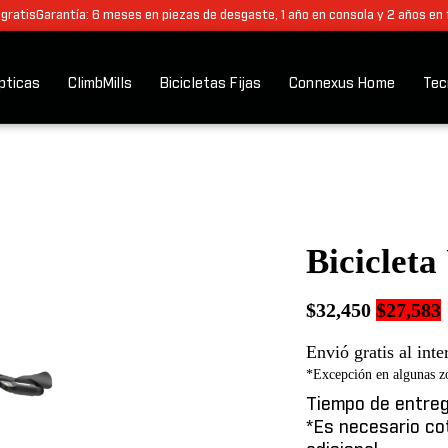
 gratis
Garantía: 6 meses en piezas de desgaste, 1 año en consola y 2 años en
ípticas
ClimbMills
Bicicletas Fijas
Connexus Home
Tec
Bicicleta
Origina
$
32,450
$
27,583
price
Envió gratis al int
was:
i
*Excepción en algunas zo
$32,450.
Tiempo de entreg
*Es necesario cot