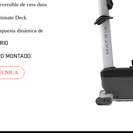
eversible de cera dura
ltimate Deck
espuesta dinámica de
RIO
PO MONTADO
ÉCNICA