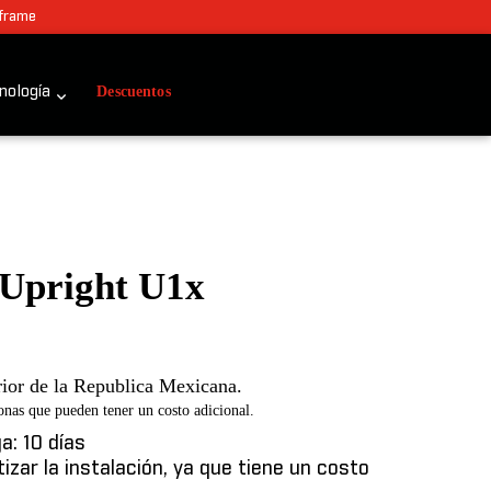
 frame
Descuentos
nología
 Upright U1x
l
Current
price
erior de la Republica Mexicana.
s:
nas que pueden tener un costo adicional.
$27,583.
a: 10 días
izar la instalación, ya que tiene un costo