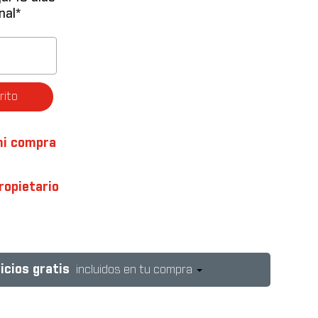
nal*
rito
mi compra
ropietario
icios gratis
incluidos en tu compra