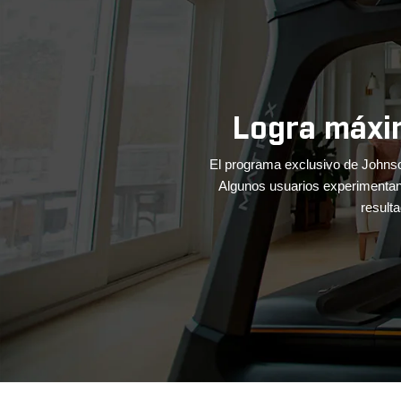
empo.
Viaja 
ntar tu energía. 
tos increíbles 
Lleva una experiencia de entrenami
consola de tu equipo y se sincroni