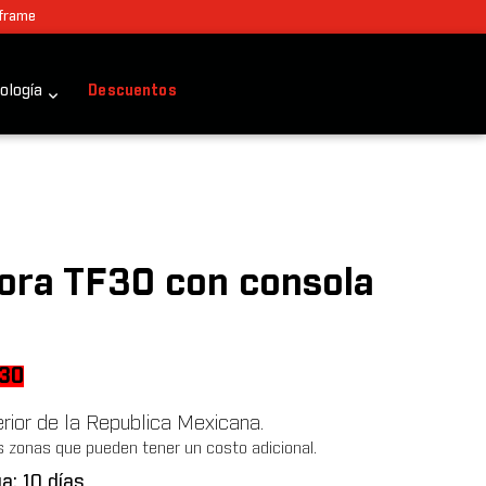
 frame
ología
Descuentos
ora TF30 con consola
al
Current
230
price
terior de la Republica Mexicana.
is:
s zonas que pueden tener un costo adicional.
038.
$87,230.
a: 10 días