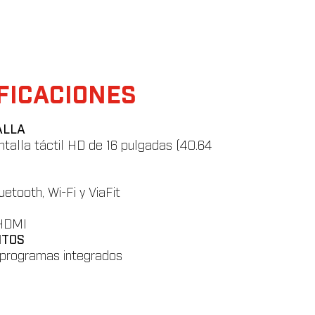
FICACIONES
ALLA
talla táctil HD de 16 pulgadas (40.64
etooth, Wi-Fi y ViaFit
 HDMI
NTOS
 programas integrados