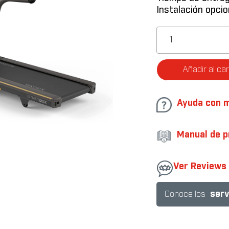
Instalación opcio
Caminadora
TF30
con
consola
Añadir al car
XIR
cantidad
Ayuda con 
Manual de p
Ver Reviews
.
serv
Conoce los