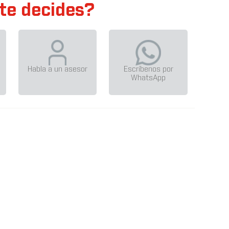
te decides?
Habla a un asesor
Escríbenos por
WhatsApp
R30 XR