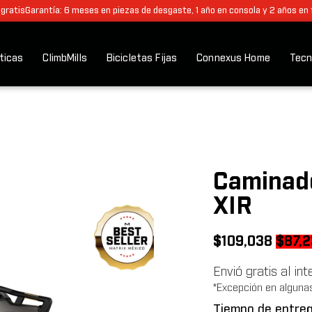
 gratis
Garantía: 6 meses en piezas de desgaste, 1 año en consola y 2 años en
pticas
ClimbMills
Bicicletas Fijas
Connexus Home
Tecn
Caminad
XIR
Origin
$
109,038
$
87,
price
Envió gratis al in
was:
*Excepción en alguna
$109,
Tiempo de entreg