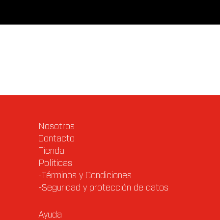
Valoraciones (0)
Q & A
Nosotros
Contacto
Tienda
Politicas
-Términos y Condiciones
-Seguridad y protección de datos
Ayuda