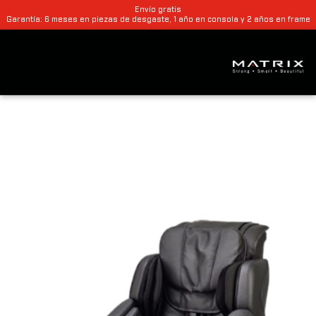
Envío gratis
Garantía: 6 meses en piezas de desgaste, 1 año en consola y 2 años en frame