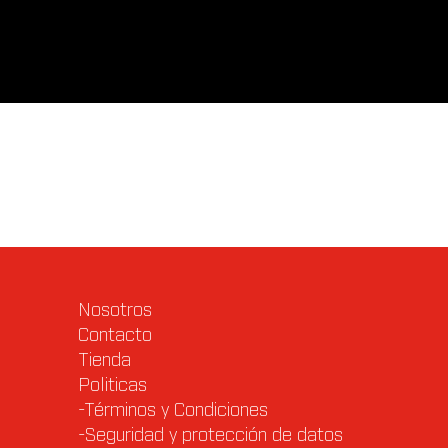
Valoraciones (0)
Q & A
Nosotros
Contacto
Tienda
Politicas
-Términos y Condiciones
-Seguridad y protección de datos