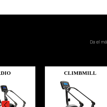
Da el má
DIO
CLIMBMILL