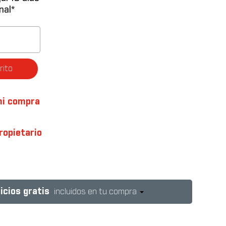
nal*
rito
mi compra
ropietario
icios gratis
incluidos en tu compra