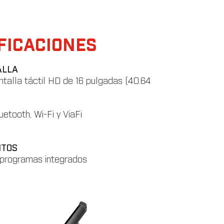
s destinos que se reproducen en la 
e con dos cursos predeterminados: 
FICACIONES
ALLA
talla táctil HD de 16 pulgadas (40.64
etooth, Wi-Fi y ViaFi
NTOS
 programas integrados