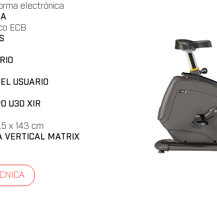
orma electrónica⁣
IA
ico ECB
S
RIO
EL USUARIO
O U30 XIR
2,5 x 143 cm
A VERTICAL MATRIX
CNICA