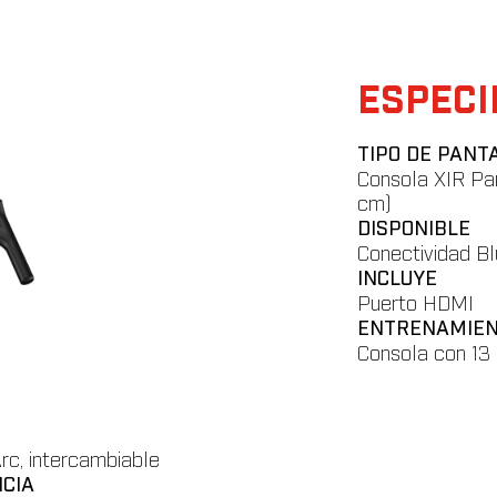
ento innmersiva a tu hogar con videos en alta definición de diferente
zan a la velocidad e intensidad de tu entrenamiento. La consola vien
El Norte de Italia y el Suroeste Americano.
ESPECI
TIPO DE PANT
Consola XIR Pan
cm)
DISPONIBLE
Conectividad Blu
INCLUYE
Puerto HDMI
ENTRENAMIE
Consola con 13
rc, intercambiable
NCIA