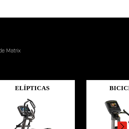
de Matrix
ELÍPTICAS
BICIC