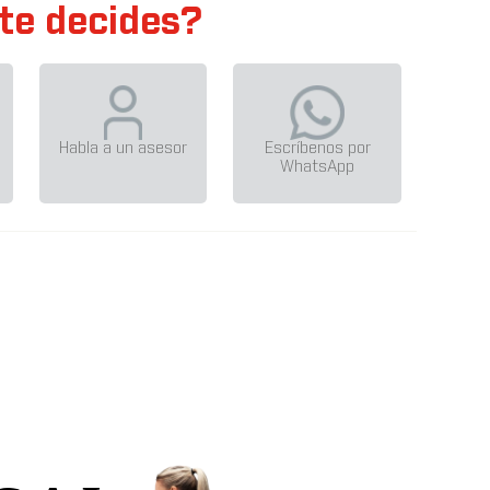
te decides?
Habla a un asesor
Escríbenos por
WhatsApp
R30 XR