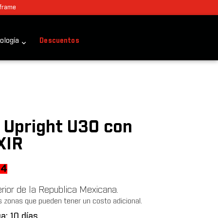
 frame
ología
Descuentos
a Upright U30 con
XIR
al
Current
14
price
terior de la Republica Mexicana.
is:
s zonas que pueden tener un costo adicional.
68.
$65,814.
a: 10 días