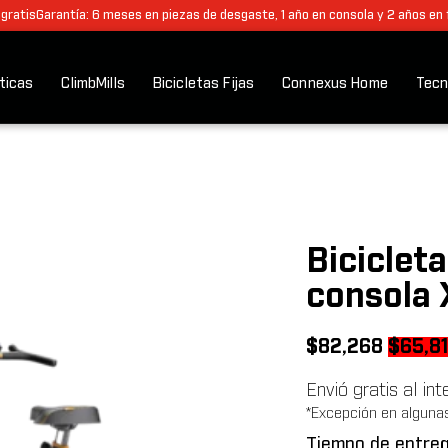
 gratis
Garantía: 6 meses en piezas de desgaste, 1 año en consola y 2 años en
pticas
ClimbMills
Bicicletas Fijas
Connexus Home
Tecn
Biciclet
consola 
Origin
$
82,268
$
65,8
price
Envió gratis al in
was:
*Excepción en alguna
$82,2
Tiempo de entreg