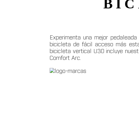
BIC
Experimenta una mejor pedaleada c
bicicleta de fácil acceso más est
bicicleta vertical U30 incluye nues
Comfort Arc.
empo.
Viaja 
ntar tu energía. 
tos increíbles 