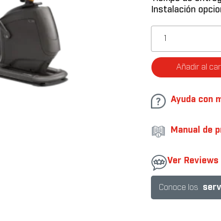
Instalación opcio
Bicicleta
Upright
U30
con
Añadir al car
consola
XIR
cantidad
Ayuda con 
Manual de p
.
Ver Reviews
serv
Conoce los