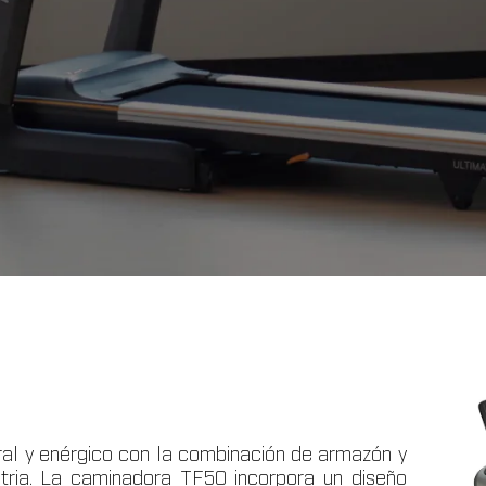
al y enérgico con la combinación de armazón y
tria. La caminadora TF50 incorpora un diseño