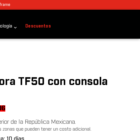
 frame
ología
Descuentos
ora TF50 con consola
al
Current
96
price
terior de la República Mexicana.
is:
s zonas que pueden tener un costo adicional.
20.
$87,296.
a: 10 días