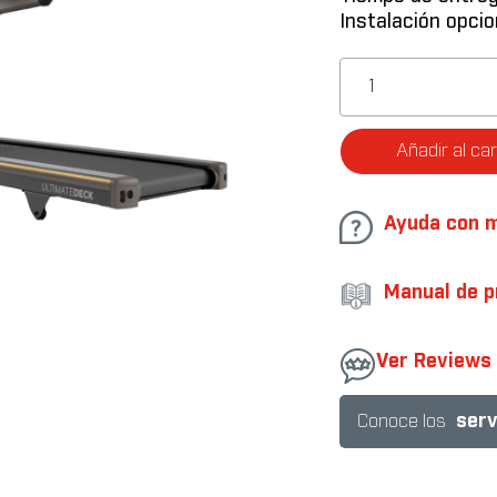
Instalación opcio
Caminadora
TF50
con
consola
Añadir al car
XER
cantidad
Ayuda con 
Manual de p
.
Ver Reviews
serv
Conoce los