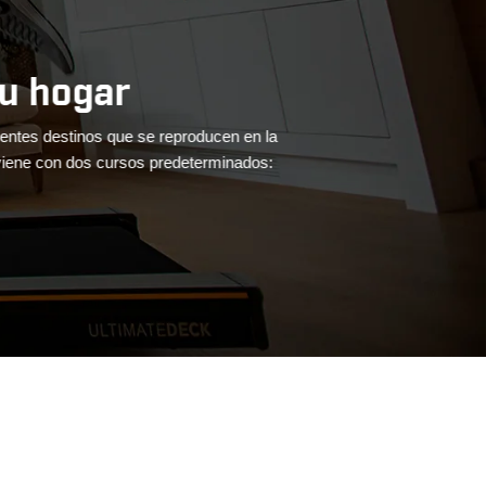
 hogar
s destinos que se reproducen en la 
Mantén el ritmo
e con dos cursos predeterminados: 
puedes utilizar tu