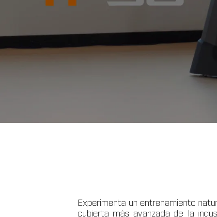
Experimenta un entrenamiento natur
cubierta más avanzada de la indus