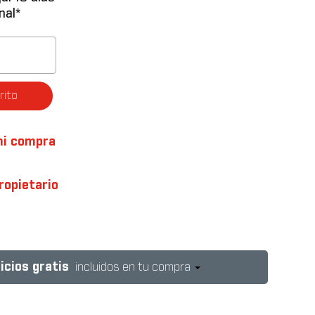
nal*
rito
mi compra
ropietario
icios gratis
incluidos en tu compra