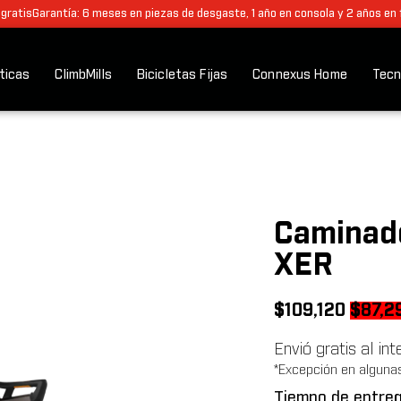
 gratis
Garantía: 6 meses en piezas de desgaste, 1 año en consola y 2 años en
pticas
ClimbMills
Bicicletas Fijas
Connexus Home
Tecn
Caminad
XER
Origin
$
109,120
$
87,2
price
Envió gratis al in
was:
*Excepción en alguna
$109,1
Tiempo de entreg