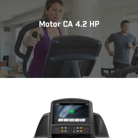
Motor CA 4.2 HP
la
C