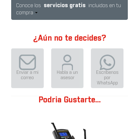
servicios gratis
Conoce los
incluidos en tu
compra
¿Aún no te decides?
Enviar a mi
Habla a un
Escríbenos
correo
asesor
por
WhatsApp
Podria Gustarte...