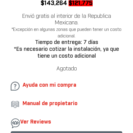
Original
Current
$
143,264
$
121,775
price
price
Envió gratis al interior de la Republica
was:
is:
Mexicana.
$143,264.
$121,775.
*Excepción en algunas zonas que pueden tener un costo
adicional.
Tiempo de entrega: 7 días
*Es necesario cotizar la instalación, ya que
tiene un costo adicional
Agotado
Ayuda con mi compra
Manual de propietario
Ver Reviews