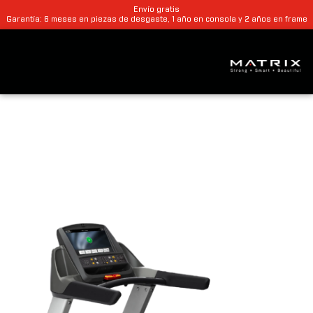
Envío gratis
Garantía: 6 meses en piezas de desgaste, 1 año en consola y 2 años en frame